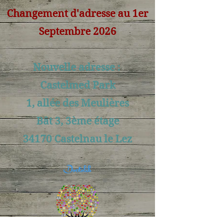
Changement d'adresse au 1er
Septembre 2026
Nouvelle adresse :
Castelmed Park
1, allée des Meulières
Bât 3, 3ème étage
34170 Castelnau le Lez