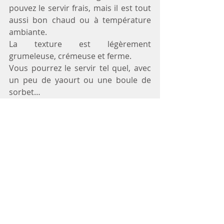
pouvez le servir frais, mais il est tout 
aussi bon chaud ou à température 
ambiante.
La texture est légèrement 
grumeleuse, crémeuse et ferme.
Vous pourrez le servir tel quel, avec 
un peu de yaourt ou une boule de 
sorbet…
Cette recette est sans sucre de 
canne, mais elle reste assez 
énergétique. A consommer donc 
sans excès !
Vous pourrez y ajouter quelques 
cerneaux de noix, des baies de Goji, 
des raisins secs.... ce qui en fera un 