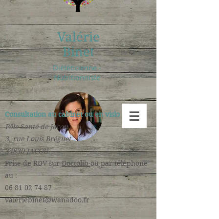
Valérie
Binet
Diététicienne -
Nutritionniste
Consultation au cabinet ou en visio :
Pôle Santé de Jacou
3, rue Louis Bréguet
34830 JACOU
​Prise de RDV sur
Doctolib
ou par téléphone
au :
06 81 02 74 87
valeriebinet@wanadoo.fr
​