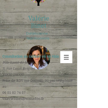
Valérie
Binet
Diététicienne -
Nutritionniste
Consultation au cabinet ou en visio :
Pôle Santé de Jacou
3, rue Louis Bréguet
34830 JACOU
​Prise de RDV sur
Doctolib
ou par téléphone
au :
06 81 02 74 87
valeriebinet@wanadoo.fr
​