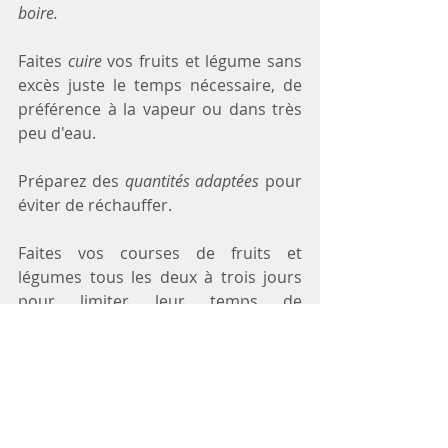
boire.
Faites 
cuire
 vos fruits et légume sans 
excès juste le temps nécessaire, de 
préférence à la vapeur ou dans très 
peu d'eau.
Préparez des 
quantités adaptées
 pour 
éviter de réchauffer.
Faites vos courses de fruits et 
légumes tous les deux à trois jours 
pour limiter leur temps de 
conservation.
Lavez vos fruits et légumes
 sous l'eau 
du robinet
 sans les faire tremper.
Si vous fumez, augmentez votre 
consommation de fruits et légumes. 
Capitalisez sur les fruits et légumes 