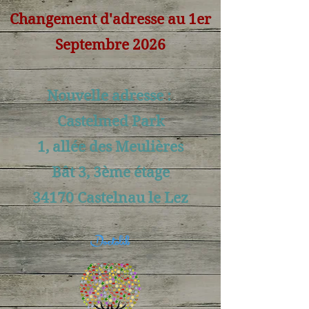
Changement d'adresse au 1er
Septembre 2026
Nouvelle adresse :
Castelmed Park
1, allée des Meulières
Bât 3, 3ème étage
34170 Castelnau le Lez