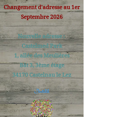
Changement d'adresse au 1er
Septembre 2026
Nouvelle adresse :
Castelmed Park
1, allée des Meulières
Bât 3, 3ème étage
34170 Castelnau le Lez