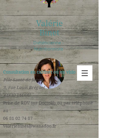
Valérie
Binet
Diététicienne -
Nutritionniste
Consultation au cabinet ou en visio :
Pôle Santé de Jacou
3, rue Louis Bréguet
34830 JACOU
​Prise de RDV sur
Doctolib
ou par téléphone
au :
06 81 02 74 87
valeriebinet@wanadoo.fr
​