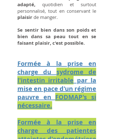
adapté,
quotidien et surtout
personnalisé, tout en conservant le
plaisir
de manger.
Se sentir bien dans son poids et
bien dans sa peau tout en se
faisant plaisir, c'est possible.
Formée à la prise en
charge du
sydrome de
l'intestin irritable
par la
mise en pace d'un régime
pauvre en
FODMAP's si
nécessaire.
Formée à la prise en
charge des patientes
atteintes d'endométriose