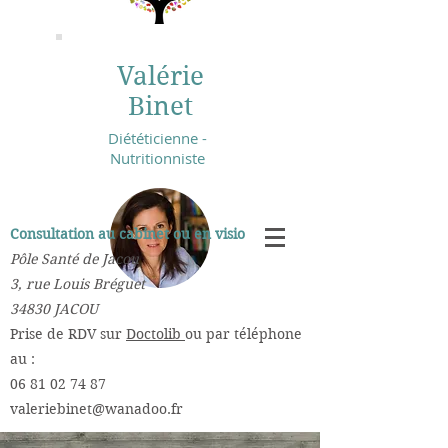
Valérie
Binet
Diététicienne -
Nutritionniste
Consultation au cabinet ou en visio :
Pôle Santé de Jacou
3, rue Louis Bréguet
34830 JACOU
​Prise de RDV sur
Doctolib
ou par téléphone
au :
06 81 02 74 87
valeriebinet@wanadoo.fr
​