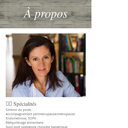
À propos
🧑‍⚕️ Spécialités
Gestion du poids
Accompagnement périménopause/ménopause
Endométriose, SOPK
Rééquilibrage alimentaire
Suivi post opératoire chirurgie bariatrique