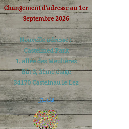
Changement d'adresse au 1er
Septembre 2026
Nouvelle adresse :
Castelmed Park
1, allée des Meulières
Bât 3, 3ème étage
34170 Castelnau le Lez