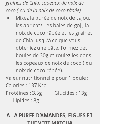
graines de Chia, copeaux de noix de 
coco ( ou de la noix de coco râpée)
Mixez la purée de noix de cajou, 
les abricots, les baies de goji, la 
noix de coco râpée et les graines 
de Chia jusqu’à ce que vous 
obteniez une pâte. Formez des 
boules de 30g et roulez-les dans 
les copeaux de noix de coco ( ou 
noix de coco râpée). 
Valeur nutritionnelle pour 1 boule :
Calories : 137 Kcal
Protéines : 3,5g          Glucides : 13g      
      Lipides : 8g
A LA PUREE D’AMANDES, FIGUES ET 
THE VERT MATCHA
Pour 3 boules
Ingrédients : 1 c. à s. bombée de purée 