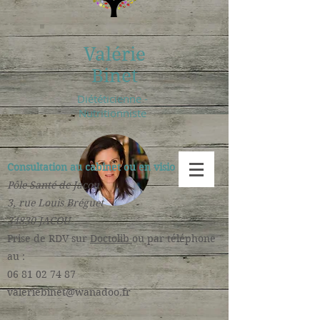
Valérie
Binet
Diététicienne -
Nutritionniste
Consultation au cabinet ou en visio :
Pôle Santé de Jacou
3, rue Louis Bréguet
34830 JACOU
​Prise de RDV sur
Doctolib
ou par téléphone
au :
06 81 02 74 87
valeriebinet@wanadoo.fr
​