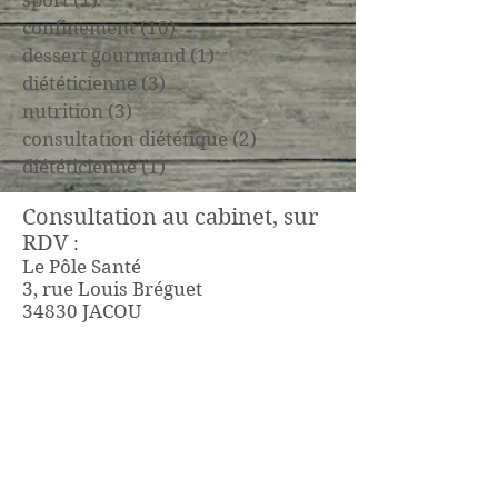
sport
(1)
1 post
confinement
(10)
10 posts
dessert gourmand
(1)
1 post
diététicienne
(3)
3 posts
nutrition
(3)
3 posts
consultation diététique
(2)
2 posts
diététicienne
(1)
1 post
Consultation au cabinet, sur
RDV
:
Le Pôle Santé
3, rue Louis Bréguet
34830 JACOU
OU
Le Pôle médical Castrimed
65, avenue des Gardians
34160 CASTRIES
06 81 02 74 87