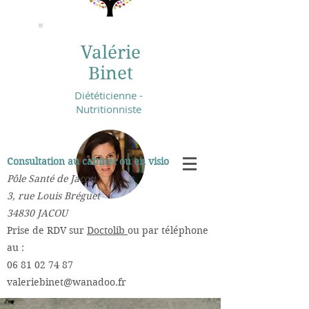
Valérie
Binet
Diététicienne -
Nutritionniste
Consultation au cabinet ou en visio :
Pôle Santé de Jacou
3, rue Louis Bréguet
34830 JACOU
​Prise de RDV sur
Doctolib
ou par téléphone
au :
06 81 02 74 87
valeriebinet@wanadoo.fr
​