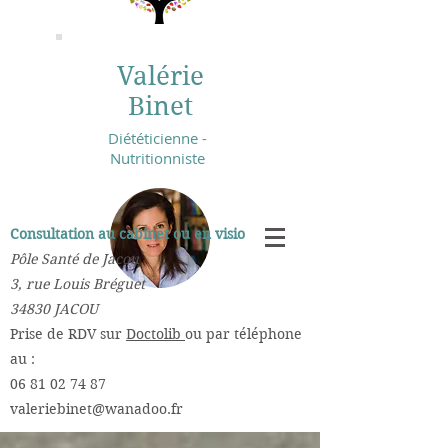
Valérie
Binet
Diététicienne -
Nutritionniste
Consultation au cabinet ou en visio :
Pôle Santé de Jacou
3, rue Louis Bréguet
34830 JACOU
​Prise de RDV sur
Doctolib
ou par téléphone
au :
06 81 02 74 87
valeriebinet@wanadoo.fr
​