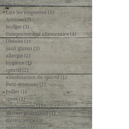
Diabète
(4)
4 posts
Lire les étiquettes
(1)
1 post
Astuces
(3)
3 posts
budget
(3)
3 posts
Comportement alimentaire
(4)
4 posts
Obésité
(1)
1 post
sans gluten
(3)
3 posts
allergie
(2)
2 posts
hygiène
(1)
1 post
sportif
(2)
2 posts
alimentation du sportif
(1)
1 post
Petit-déjeuner
(1)
1 post
Juillet
(1)
1 post
sport
(1)
1 post
confinement
(10)
10 posts
dessert gourmand
(1)
1 post
diététicienne
(3)
3 posts
nutrition
(3)
3 posts