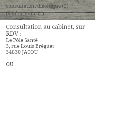
consultation diététique
(2)
2 posts
diététicienne
(1)
1 post
Consultation au cabinet, sur
RDV
:
Le Pôle Santé
3, rue Louis Bréguet
34830 JACOU
OU
Le Pôle médical Castrimed
65, avenue des Gardians
34160 CASTRIES
06 81 02 74 87