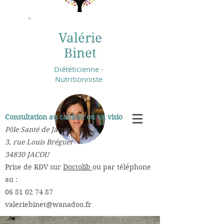
Valérie
Binet
Diététicienne -
Nutritionniste
Consultation au cabinet ou en visio :
Pôle Santé de Jacou
3, rue Louis Bréguet
34830 JACOU
​Prise de RDV sur
Doctolib
ou par téléphone
au :
06 81 02 74 87
valeriebinet@wanadoo.fr
​