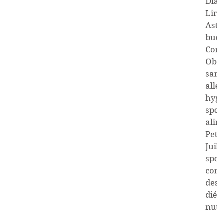
Di
Lir
As
bu
Co
Ob
sa
all
hy
spo
al
Pe
Jui
sp
co
de
dié
nu