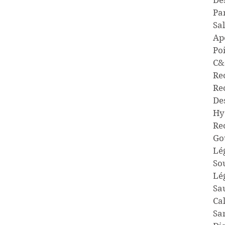
Des
Pa
Sal
Apé
Po
C&
Re
Rec
De
Hy
Re
Go
Lé
So
Lé
Sa
Ca
Sa