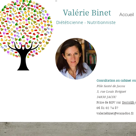
Valérie Binet
Accueil
Diététicienne - Nutritionniste
Consultation au cabinet ou 
Pôle Santé de Jacou
3, rue Louis Bréguet
34830 JACOU
​Prise de RDV sur
Doctolib
06 81 02 74 87
valeriebinet@wanadoo.fr
​