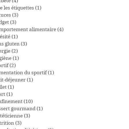
abète
(4)
4 posts
e les étiquettes
(1)
1 post
tuces
(3)
3 posts
dget
(3)
3 posts
mportement alimentaire
(4)
4 posts
ésité
(1)
1 post
ns gluten
(3)
3 posts
ergie
(2)
2 posts
giène
(1)
1 post
rtif
(2)
2 posts
imentation du sportif
(1)
1 post
tit-déjeuner
(1)
1 post
llet
(1)
1 post
ort
(1)
1 post
nfinement
(10)
10 posts
ssert gourmand
(1)
1 post
téticienne
(3)
3 posts
trition
(3)
3 posts