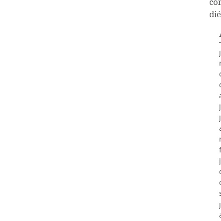
co
dié