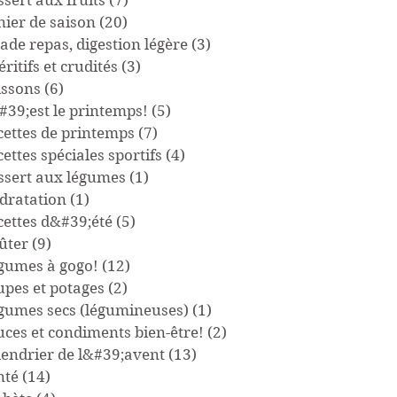
sert aux fruits
(7)
7 posts
nier de saison
(20)
20 posts
ade repas, digestion légère
(3)
3 posts
ritifs et crudités
(3)
3 posts
issons
(6)
6 posts
#39;est le printemps!
(5)
5 posts
cettes de printemps
(7)
7 posts
ettes spéciales sportifs
(4)
4 posts
ssert aux légumes
(1)
1 post
dratation
(1)
1 post
cettes d&#39;été
(5)
5 posts
ûter
(9)
9 posts
gumes à gogo!
(12)
12 posts
upes et potages
(2)
2 posts
gumes secs (légumineuses)
(1)
1 post
uces et condiments bien-être!
(2)
2 posts
lendrier de l&#39;avent
(13)
13 posts
nté
(14)
14 posts