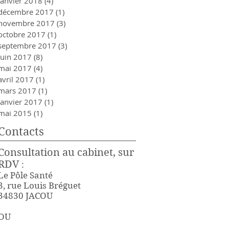
janvier 2018
(4)
4 posts
décembre 2017
(1)
1 post
novembre 2017
(3)
3 posts
octobre 2017
(1)
1 post
septembre 2017
(3)
3 posts
juin 2017
(8)
8 posts
mai 2017
(4)
4 posts
avril 2017
(1)
1 post
mars 2017
(1)
1 post
janvier 2017
(1)
1 post
mai 2015
(1)
1 post
Contacts
Consultation au cabinet, sur
RDV
:
Le Pôle Santé
3, rue Louis Bréguet
34830 JACOU
OU