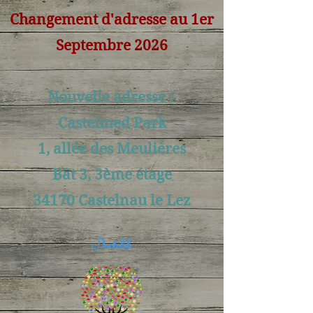
Changement d'adresse au 1er
Septembre 2026
Nouvelle adresse :
Castelmed Park
1, allée des Meulières
Bât 3, 3ème étage
34170 Castelnau le Lez