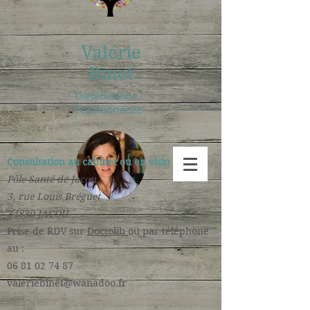
Valérie
Binet
Diététicienne -
Nutritionniste
Consultation au cabinet ou en visio :
Pôle Santé de Jacou
3, rue Louis Bréguet
34830 JACOU
​Prise de RDV sur
Doctolib
ou par téléphone
au :
06 81 02 74 87
valeriebinet@wanadoo.fr
​