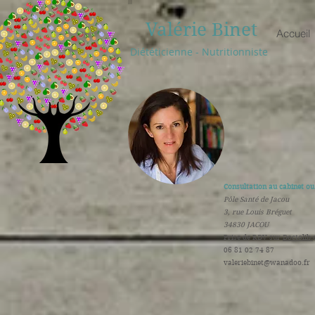
Valérie Binet
Accueil
Diététicienne - Nutritionniste
Consultation au cabinet ou 
Pôle Santé de Jacou
3, rue Louis Bréguet
34830 JACOU
​Prise de RDV sur
Doctolib
06 81 02 74 87
valeriebinet@wanadoo.fr
​