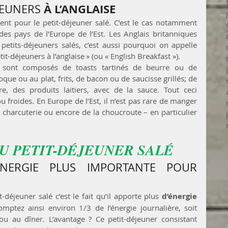
À L’ANGLAISE
JEUNERS 
t pour le petit-déjeuner salé. C’est le cas notamment 
s pays de l’Europe de l’Est. Les Anglais britanniques 
etits-déjeuners salés, c’est aussi pourquoi on appelle 
tit-déjeuners à l’anglaise » (ou « English Breakfast »).
s sont composés de toasts tartinés de beurre ou de 
que ou au plat, frits, de bacon ou de saucisse grillés; de 
 des produits laitiers, avec de la sauce. Tout ceci 
roides. En Europe de l’Est, il n’est pas rare de manger 
 charcuterie ou encore de la choucroute – en particulier 
U PETIT-DÉJEUNER SALÉ
NERGIE PLUS IMPORTANTE POUR 
-déjeuner salé c’est le fait qu’il apporte plus 
d’énergie 
mptez ainsi environ 1/3 de l’énergie journalière, soit 
u au dîner. L’avantage ? Ce petit-déjeuner consistant 