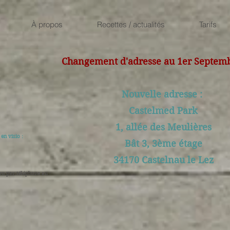
À propos
Recettes / actualités
Tarifs
Changement d'adresse au 1er Septem
Nouvelle adresse :
Castelmed Park
1, allée des Meulières
en visio :
Bât 3, 3ème étage
34170 Castelnau le Lez
ou par téléphone au :