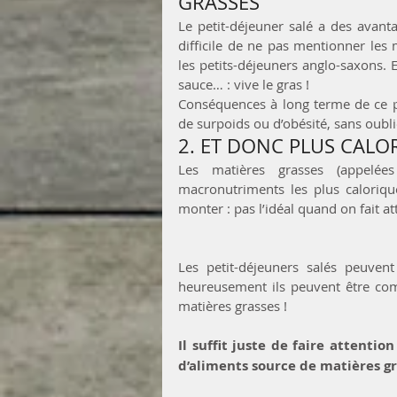
GRASSES
Le petit-déjeuner salé a des avanta
difficile de ne pas mentionner les
les petits-déjeuners anglo-saxons. 
sauce… : vive le gras !
Conséquences à long terme de ce po
de surpoids ou d’obésité, sans oubli
2. ET DONC PLUS CALO
Les matières grasses (appelées
macronutriments les plus calorique
monter : pas l’idéal quand on fait at
Les petit-déjeuners salés peuvent
heureusement ils peuvent être com
matières grasses !
Il suffit juste de faire attentio
d’aliments source de matières g