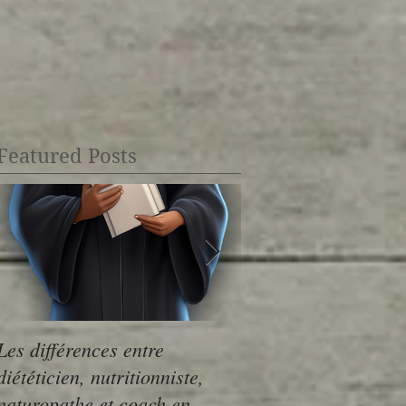
s
Featured Posts
Les différences entre
Légumes secs : le p
diététicien, nutritionniste,
Saint-Germain!
naturopathe et coach en