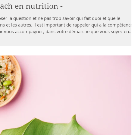
ach en nutrition -
r la question et ne pas trop savoir qui fait quoi et quelle
s et les autres. Il est important de rappeler qui a la compétence 
pour vous accompagner, dans votre démarche que vous soyez en
 pathologie. Le diététicien, un expert reconnu Un diététicien est
l s'agit d'une profession réglementée, il a suivi une formation