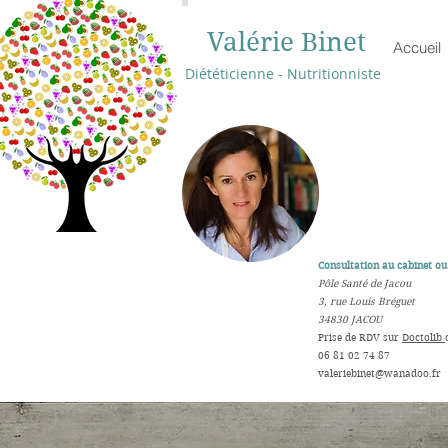
Valérie Binet
Accueil
Diététicienne - Nutritionniste
Consultation au cabinet ou 
Pôle Santé de Jacou
3, rue Louis Bréguet
34830 JACOU
​Prise de RDV sur
Doctolib
06 81 02 74 87
valeriebinet@wanadoo.fr
​