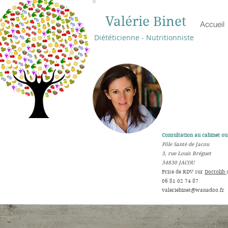
Valérie Binet
Accueil
Diététicienne - Nutritionniste
Consultation au cabinet ou 
Pôle Santé de Jacou
3, rue Louis Bréguet
34830 JACOU
​Prise de RDV sur
Doctolib
06 81 02 74 87
valeriebinet@wanadoo.fr
​