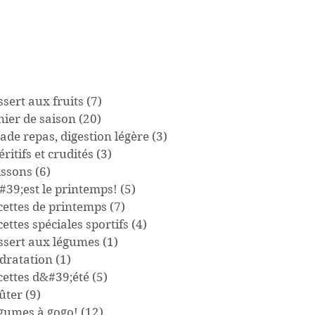
sert aux fruits
(7)
7 posts
nier de saison
(20)
20 posts
ade repas, digestion légère
(3)
3 posts
ritifs et crudités
(3)
3 posts
issons
(6)
6 posts
#39;est le printemps!
(5)
5 posts
cettes de printemps
(7)
7 posts
ettes spéciales sportifs
(4)
4 posts
ssert aux légumes
(1)
1 post
dratation
(1)
1 post
cettes d&#39;été
(5)
5 posts
ûter
(9)
9 posts
gumes à gogo!
(12)
12 posts