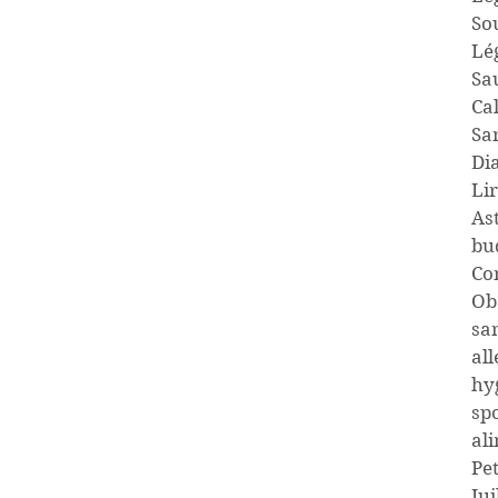
So
Lé
Sa
Ca
Sa
Di
Lir
As
bu
Co
Ob
sa
all
hy
spo
al
Pe
Jui