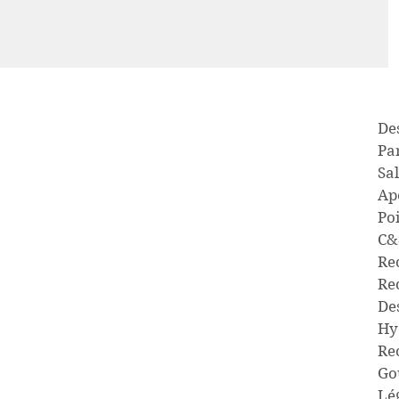
Des
Pa
Sal
Apé
Po
C&
Re
Rec
De
Hy
Re
Go
Lé