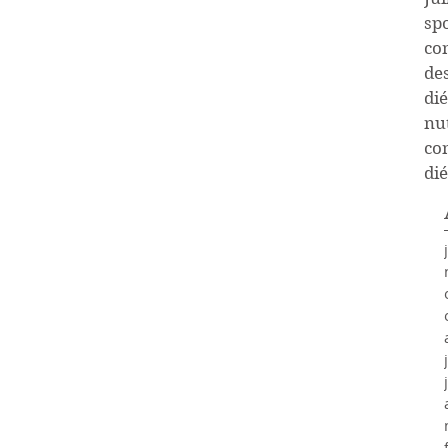
sp
co
de
dié
nu
co
dié