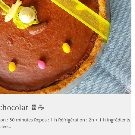
 chocolat 🍫☕
lée...