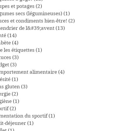
upes et potages
(2)
2 posts
gumes secs (légumineuses)
(1)
1 post
uces et condiments bien-être!
(2)
2 posts
lendrier de l&#39;avent
(13)
13 posts
nté
(14)
14 posts
abète
(4)
4 posts
e les étiquettes
(1)
1 post
tuces
(3)
3 posts
dget
(3)
3 posts
mportement alimentaire
(4)
4 posts
ésité
(1)
1 post
ns gluten
(3)
3 posts
ergie
(2)
2 posts
giène
(1)
1 post
rtif
(2)
2 posts
imentation du sportif
(1)
1 post
tit-déjeuner
(1)
1 post
llet
(1)
1 post