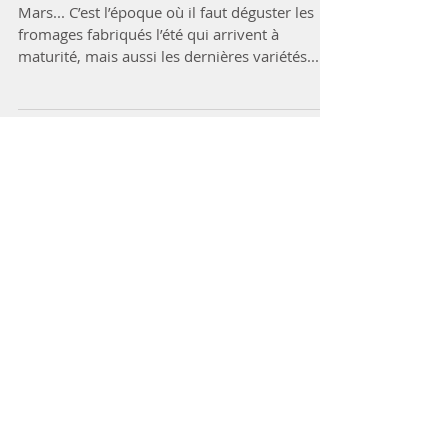
Panier de saison : mars et
le retour du printemps!
Mars... C’est l’époque où il faut déguster les
fromages fabriqués l’été qui arrivent à
maturité, mais aussi les dernières variétés...
Dessert aux fruits
(7)
7 posts
Panier de saison
(20)
20 posts
Salade repas, digestion légère
(3)
3 posts
Apéritifs et crudités
(3)
3 posts
Poissons
(6)
6 posts
C&#39;est le printemps!
(5)
5 posts