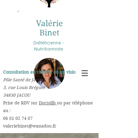
Valérie
Binet
Diététicienne -
Nutritionniste
Consultation au cabinet ou en visio :
Pôle Santé de Jacou
3, rue Louis Bréguet
34830 JACOU
​Prise de RDV sur
Doctolib
ou par téléphone
au :
06 81 02 74 87
valeriebinet@wanadoo.fr
​