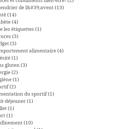
uces et condiments bien-être!
(2)
2 posts
lendrier de l&#39;avent
(13)
13 posts
nté
(14)
14 posts
abète
(4)
4 posts
e les étiquettes
(1)
1 post
tuces
(3)
3 posts
dget
(3)
3 posts
mportement alimentaire
(4)
4 posts
ésité
(1)
1 post
ns gluten
(3)
3 posts
ergie
(2)
2 posts
giène
(1)
1 post
rtif
(2)
2 posts
imentation du sportif
(1)
1 post
tit-déjeuner
(1)
1 post
llet
(1)
1 post
ort
(1)
1 post
nfinement
(10)
10 posts