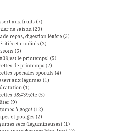
sert aux fruits
(7)
7 posts
nier de saison
(20)
20 posts
ade repas, digestion légère
(3)
3 posts
ritifs et crudités
(3)
3 posts
issons
(6)
6 posts
#39;est le printemps!
(5)
5 posts
cettes de printemps
(7)
7 posts
ettes spéciales sportifs
(4)
4 posts
ssert aux légumes
(1)
1 post
dratation
(1)
1 post
cettes d&#39;été
(5)
5 posts
ûter
(9)
9 posts
gumes à gogo!
(12)
12 posts
upes et potages
(2)
2 posts
gumes secs (légumineuses)
(1)
1 post