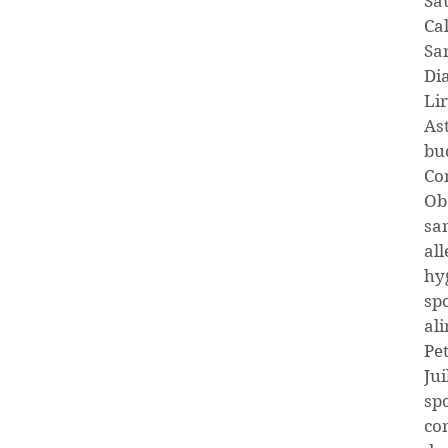
Sa
Ca
Sa
Di
Lir
As
bu
Co
Ob
sa
all
hy
spo
al
Pe
Jui
sp
co