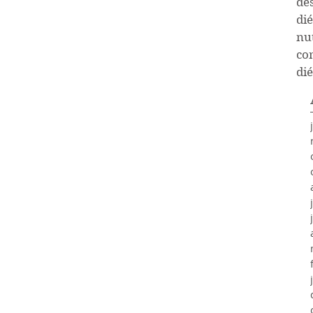
de
dié
nu
co
dié