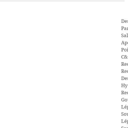
Des
Pa
Sal
Apé
Po
C&
Re
Rec
De
Hy
Re
Go
Lé
So
Lé