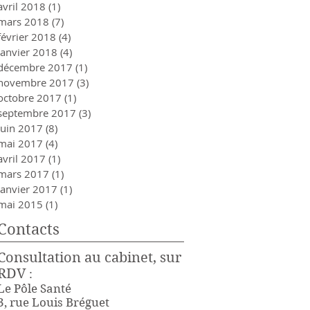
avril 2018
(1)
1 post
mars 2018
(7)
7 posts
février 2018
(4)
4 posts
janvier 2018
(4)
4 posts
décembre 2017
(1)
1 post
novembre 2017
(3)
3 posts
octobre 2017
(1)
1 post
septembre 2017
(3)
3 posts
juin 2017
(8)
8 posts
mai 2017
(4)
4 posts
avril 2017
(1)
1 post
mars 2017
(1)
1 post
janvier 2017
(1)
1 post
mai 2015
(1)
1 post
Contacts
Consultation au cabinet, sur
RDV
:
Le Pôle Santé
3, rue Louis Bréguet