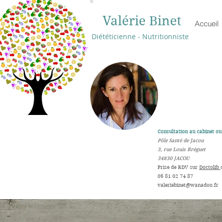
Valérie Binet
Accueil
Diététicienne - Nutritionniste
Consultation au cabinet ou 
Pôle Santé de Jacou
3, rue Louis Bréguet
34830 JACOU
​Prise de RDV sur
Doctolib
06 81 02 74 87
valeriebinet@wanadoo.fr
​